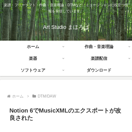
楽譜・フリーソフト・作曲・音楽理論・DTMなど、ミュージシャンに役立つ情
報を発信しています。
Art Studio まほろば
ホーム
作曲・音楽理論
楽器
楽譜配信
ソフトウェア
ダウンロード
ホーム
DTM/DAW
Notion 6でMusicXMLのエクスポートが改
良された