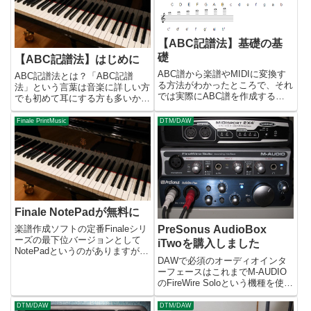
【ABC記譜法】基礎の基
礎
【ABC記譜法】はじめに
ABC譜から楽譜やMIDIに変換す
ABC記譜法とは？「ABC記譜
る方法がわかったところで、それ
法」という言葉は音楽に詳しい方
では実際にABC譜を作成する要
でも初めて耳にする方も多いかと
領について解説していきましょ
思いますが、イギリスのChris
う。本講座では特別な意図がない
Walshawという人によって1991
Finale PrintMusic
DTM/DAW
限りEasyABCを使っていくもの
年に考案されたテキストによる楽
としますが、バージョンが古いせ
譜の表現方法のことです。たとえ
いかEasyABCの画面...
ば"CDEF GA...
Finale NotePadが無料に
楽譜作成ソフトの定番Finaleシリ
PreSonus AudioBox
ーズの最下位バージョンとして
iTwoを購入しました
NotePadというのがありますが、
DAWで必須のオーディオインタ
最新のバージョン2012から無料
ーフェースはこれまでM-AUDIO
でダウンロードできるようになり
のFireWire Soloという機種を使っ
ました。もともと昔はフリー版と
てきました。2入力2出力のシン
して提供されていたものですが、
プルなものですが、自分の使い方
最近は少額ながら有...
DTM/DAW
DTM/DAW