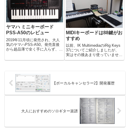
ではこれでも十分で特に不満もな
く使えていました。実はこれを買
ったのが20...
ヤマハ ミニキーボード
MIDIキーボードは88鍵がお
PSS-A50のレビュー
すすめ
2019年11月頃に発売され、大人
気のヤマハPSS-A50。発売直後
以前、IK MultimediaのiRig Keys
から超品薄で全く手に入らず、一
37についてご紹介しましたが、
時は海外から輸入した物が法外な
実はその後あまり使っていません
値段で取引されていました。
（笑）。結局は元の電子ピアノに
2020年中もずっと買えなかった
戻ってしまいました。なぜかと言
のですが、2021年になってよう
いますと、やっぱり88鍵あると
やく在庫が復活し始め、...
圧倒的に効率が良いからです。確
かにミ...
【ボーカルキャンセラー2】開発履歴
大人におすすめのソロギター楽譜