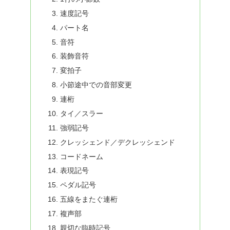
速度記号
パート名
音符
装飾音符
変拍子
小節途中での音部変更
連桁
タイ／スラー
強弱記号
クレッシェンド／デクレッシェンド
コードネーム
表現記号
ペダル記号
五線をまたぐ連桁
複声部
親切な臨時記号