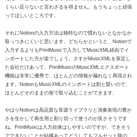
くらい足りないと言わざるを得ません。もうちょっと頑張
ってほしいところです。
それにNotionの入力方法は独特なので慣れないとなかなか
取っつきにくいと思います。どちらかというと、Notionで
入力するよりもPrintMusicで入力してMusicXML経由でイ
ンポートした方が楽でしょう。さすがMusicXMLを策定し
た会社だけあって、PrintMusicのMusicXMLエクスポート
機能は非常に優秀で、ほとんどの情報が漏れなく再現され
ます。NotionもMusicXMLのインポートは割と賢いので、
ほとんどそのままの形で取り込むことができます。
やはりNotionは高品質な音源ライブラリと演奏表現の豊か
さを生かして再生用と割り切って使うのが良さそうです
ね。PrintMusicは入力自体はしやすいのですが、できそう
でできないことが結構あってどうしてもフルセット版の