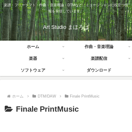
楽譜・フリーソフト・作曲・音楽理論・DTMなど、ミュージシャンに役立つ情
報を発信しています。
Art Studio まほろば
ホーム
作曲・音楽理論
楽器
楽譜配信
ソフトウェア
ダウンロード
ホーム
DTM/DAW
Finale PrintMusic
Finale PrintMusic