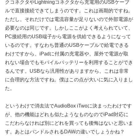
クコネクタやLightningコネクタから充電用のUSBケーブ
ルで直接接続できてしまうのです。これは画期的ですね。
ただし、それだけでは電流容量が足りないので外部電源が
必要なのは同じです。しかしここがよく考えられていて、
PC接続用のUSB端子から電源を供給できるようになって
いるのです。すなわち普通のUSBケーブルで給電できる
わけですから、iPadに付属の充電器や、屋外で電源が取
れない場合でもモバイルバッテリーを利用することができ
るんです。USBなら汎用性がありますから、これは非常
に合理的な方法ですね。僕はこの点が大いに気に入りまし
た。
というわけで消去法でAudioBox iTwoに決まったわけです
が、他の機能はどれも似たようなものなのでiPad対応に
こだわらなければ別にどれを買っても後悔はないと思いま
す。あとはバンドルされるDAWの違いでしょうかね？