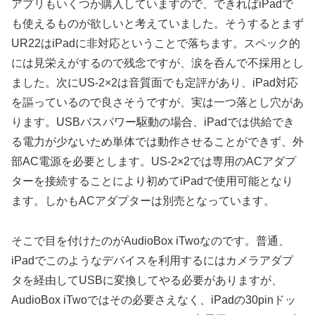
アプリもいくつか購入していますので、できればiPadで
も使えるものが欲しいと考えていました。そうするとまず
UR22はiPadに非対応ということで落ちます。スペック的
には見栄えがするので残念ですが、涙を呑んで不採用とし
ました。次にUS-2×2は音質面でも定評があり、iPad対応
を謳っているので良さそうですが、実は一つ落とし穴があ
ります。USBバスパワー駆動の場合、iPadでは供給でき
る電力が少ないため単体では動作させることができず、外
部AC電源を必要とします。US-2×2では専用のACアダプ
ターを接続することにより初めてiPadで使用可能となり
ます。しかもACアダプターは別売となっています。
そこで目を付けたのがAudioBox iTwoなのです。普通、
iPadでこのようなデバイスを利用するにはカメラアダプ
タを経由してUSBに変換してやる必要がありますが、
AudioBox iTwoではその必要さえなく、iPadの30pinドッ