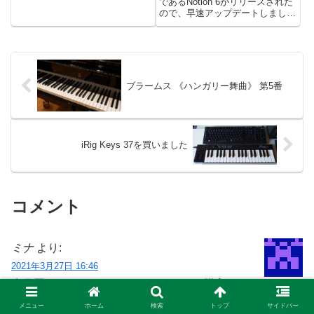
であるNotion 6がリリースされた
限りEasyABCを使っていくもの
ので、早速アップデートしまし
としますが、バージョンが古いせ
た。何と半年も放置して今頃にな
いかEasyABCの画面...
ってレビューします（笑）。以
前、『NotionのMusicXMLエクス
ポート機能は不完全』という記事
を書き...
ブラームス 《ハンガリー舞曲》 第5番
iRig Keys 37を買いました
コメント
ミナ
より:
2021年3月27日 16:46
先日同じくaudiobox itwoをヤフオクで購入しまし
た。
メニュー
ホーム
検索
トップ
サイドバー