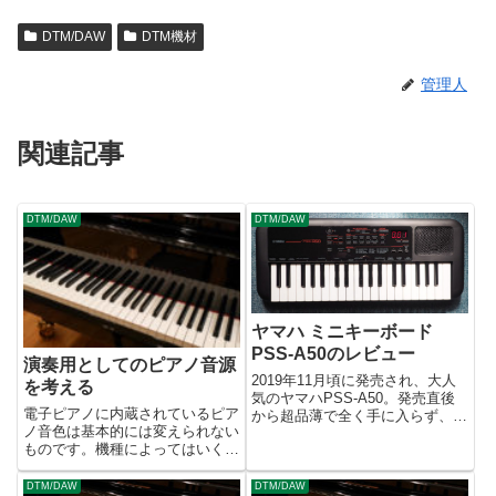
DTM/DAW
DTM機材
管理人
関連記事
DTM/DAW
DTM/DAW
ヤマハ ミニキーボード
PSS-A50のレビュー
演奏用としてのピアノ音源
2019年11月頃に発売され、大人
を考える
気のヤマハPSS-A50。発売直後
電子ピアノに内蔵されているピア
から超品薄で全く手に入らず、一
ノ音色は基本的には変えられない
時は海外から輸入した物が法外な
ものです。機種によってはいくつ
値段で取引されていました。
かのバリエーションがあったり、
2020年中もずっと買えなかった
音色を変化させることも可能です
のですが、2021年になってよう
DTM/DAW
DTM/DAW