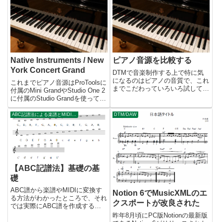
が、それでも元々持っているピア
やく在庫が復活し始め、...
ノの音より良くなることはありま
せん。もっと良い音色が欲しけ
れ...
Native Instruments / New
ピアノ音源を比較する
York Concert Grand
DTMで音楽制作する上で特に気
になるのはピアノの音質で、これ
これまでピアノ音源はProToolsに
までこだわっていろいろ試してき
付属のMini GrandやStudio One 2
ました。新しいものほどサンプル
に付属のStudio Grandを使ってき
容量も大きくなって音質は向上す
ましたが、初めてNative
る傾向にありますが、必ずしもそ
InstrumentsのNew York Concert
ABC記譜法による楽譜とMIDIの作成
DTM/DAW
うとは言い切れません。音楽スタ
GrandというVS...
イルに合わせて向き不向きもあ
る...
【ABC記譜法】基礎の基
礎
ABC譜から楽譜やMIDIに変換す
Notion 6でMusicXMLのエ
る方法がわかったところで、それ
クスポートが改良された
では実際にABC譜を作成する要
領について解説していきましょ
昨年8月頃にPC版Notionの最新版
う。本講座では特別な意図がない