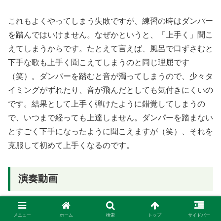
これもよくやってしまう失敗ですが、練習の時はダンパー
を踏んではいけません。なぜかというと、「上手く」聞こ
えてしまうからです。たとえて言えば、風呂で口ずさむと
下手な歌も上手く聞こえてしまうのと同じ理屈です
（笑）。ダンパーを踏むと音が濁ってしまうので、少々タ
イミングがずれたり、音が飛んだとしても気付きにくいの
です。結果として上手く弾けたように錯覚してしまうの
で、いつまで経っても上達しません。ダンパーを踏まない
とすごく下手になったように聞こえますが（笑）、それを
克服して初めて上手くなるのです。
演奏動画
ホールで弾かせてもらえる機会があったので録画してみま
メニュー
ホーム
検索
トップ
サイドバー