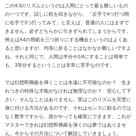
この4:3のリズムというのは人間にとって最も難しいもの
の一つです。試しに机を叩きながら、「左手で4つ打つ間
に右手で3つ打ってみて」と言えば、普通の人にはまずで
きません。必ずどちらかに引きずられてしまうからです。
例えばA4の用紙を三つ折りにする機会というのはよくあ
ると思いますが、均等に折ることはなかなか難しいですよ
ね。それと同じで、人間は半分や1/4にすることは簡単で
も、3等分するということは非常に苦手なのです。
では幻想即興曲を弾くことは永遠に不可能なのか？ 生ま
れつきの特殊な才能がなければ無理なのか？ 安心して下
さい、そんなことはありません。実はこのリズムを完璧に
身に付ける方法があるのです。それはセンスに頼るのでは
なく数学ですから、誰がやっても確実にできます。これが
マスターできれば幻想即興曲を弾くのは夢ではありませ
ん。今からその方法について解説していきましょう。