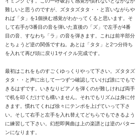
イミングです。この一呼吸おく感覚が慣れないとなかなか
難しいと思うのですが、ズタタズタタ・・と言いながらや
れば「タ」を1個挟む感覚がわかってくると思います。そ
して右手が3番目の音を弾いた直後の「ズ」で左手が4番
目の音、すなわち「ラ」の音を弾きます。これは前半部分
とちょうど逆の関係ですね。あとは「タタ」と2つ分待ち
を入れて再び頭に戻り1サイクル完成です。
最初はこれをものすごくゆっくりやって下さい。ズタタズ
タタ・・と声に出して一つずつ確認していけば誰にでもで
きるはずです。いきなりピアノを弾くのが難しければ両手
で机を叩くだけでも構いません。それでもリズムは身に付
きます。慣れてくれば徐々にテンポを上げていって下さ
い。そして右手と左手を入れ替えてどちらでもできるよう
に練習して下さい。幻想即興曲は上の楽譜とは逆のパター
ンになります。