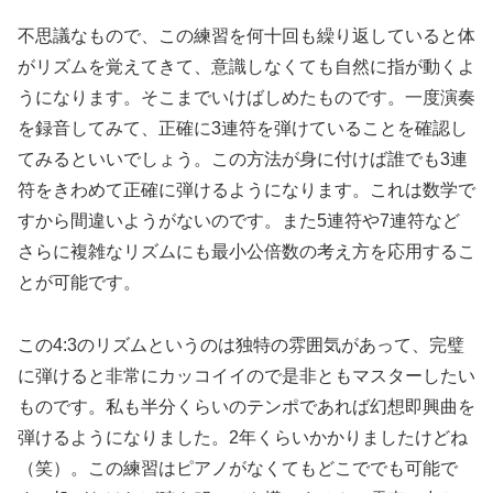
不思議なもので、この練習を何十回も繰り返していると体
がリズムを覚えてきて、意識しなくても自然に指が動くよ
うになります。そこまでいけばしめたものです。一度演奏
を録音してみて、正確に3連符を弾けていることを確認し
てみるといいでしょう。この方法が身に付けば誰でも3連
符をきわめて正確に弾けるようになります。これは数学で
すから間違いようがないのです。また5連符や7連符など
さらに複雑なリズムにも最小公倍数の考え方を応用するこ
とが可能です。
この4:3のリズムというのは独特の雰囲気があって、完璧
に弾けると非常にカッコイイので是非ともマスターしたい
ものです。私も半分くらいのテンポであれば幻想即興曲を
弾けるようになりました。2年くらいかかりましたけどね
（笑）。この練習はピアノがなくてもどこででも可能で