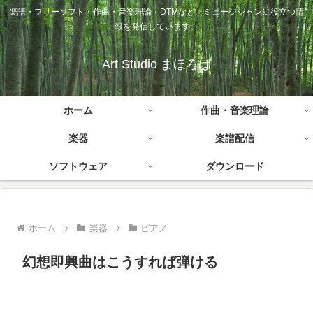
楽譜・フリーソフト・作曲・音楽理論・DTMなど、ミュージシャンに役立つ情
報を発信しています。
Art Studio まほろば
ホーム
作曲・音楽理論
楽器
楽譜配信
ソフトウェア
ダウンロード
ホーム
楽器
ピアノ
幻想即興曲はこうすれば弾ける