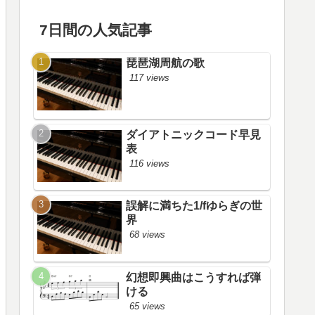
7日間の人気記事
琵琶湖周航の歌
117 views
ダイアトニックコード早見
表
116 views
誤解に満ちた1/fゆらぎの世
界
68 views
幻想即興曲はこうすれば弾
ける
65 views