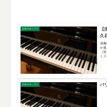
【
日本のポップス
久
演奏
か進
（笑
ミス
パ
日本のポップス