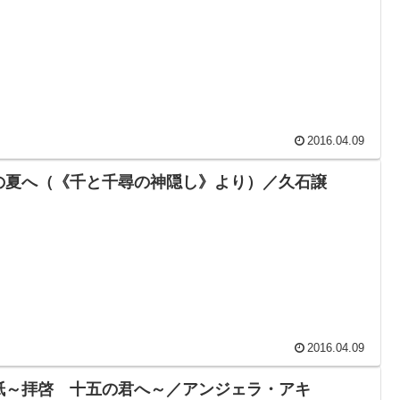
2016.04.09
の夏へ（《千と千尋の神隠し》より）／久石譲
2016.04.09
紙～拝啓 十五の君へ～／アンジェラ・アキ