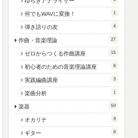
ゆらぎアナライザー
1
何でもWAVに変換！
4
弾き語りの友
27
作曲・音楽理論
15
ゼロからつくる作曲講座
8
初心者のための音楽理論講座
3
実践編曲講座
1
楽曲分析
50
楽器
9
オカリナ
8
ギター