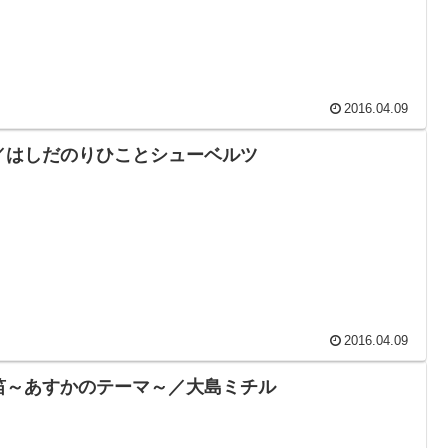
2016.04.09
／はしだのりひことシューベルツ
2016.04.09
笛～あすかのテーマ～／大島ミチル