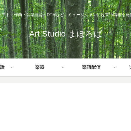
ソフト・作曲・音楽理論・DTMなど、ミュージシャンに役立つ情報を発
Art Studio まほろば
論
楽器
楽譜配信