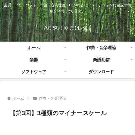
楽譜・フリーソフト・作曲・音楽理論・DTMなど、ミュージシャンに役立つ情
報を発信しています。
Art Studio まほろば
ホーム
作曲・音楽理論
楽器
楽譜配信
ソフトウェア
ダウンロード
ホーム
作曲・音楽理論
【第3回】3種類のマイナースケール