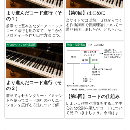
より進んだコード進行（そ
【第0回】はじめに
の１）
当サイトでは以前、ゼロからつく
る作曲講座で音楽理論について一
前章では基本的なダイアトニック
通り解説しましたが、どちらかと
コード進行を組み立て、そこから
言えば作曲に重きを置くという方
メロディーを作り出す方法につい
向性で進めてきました。しかし音
て解説しました。これだけでも十
楽理論は別に作曲だけに限らず、
分曲を作ることは可能ですが、あ
ゼロからつくる作曲講座
作曲・音楽理論
アレンジや演奏をする際にも大い
る程度やっているうちにだんだん
に役立つものです。もちろん音
物足りなくなってきます。それは
楽...
「調性からの離脱」がないから
で...
より進んだコード進行（そ
の２）
前章ではセカンダリー・ドミナン
【第5回】コードの仕組み
トを使ってコード進行のバリエー
いよいよ作曲や演奏をする上で中
ションを広げる方法について解説
心的な役割を果たすコードについ
しましたが、ここでは裏コードと
て見ていきましょう。今回はまず
いうものを使って、さらにコード
コードというものの概念とコード
進行のバリエーションを広げるテ
ネームの仕組みについて解説しま
クニックについてご紹介します。
す。