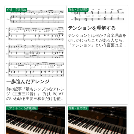
作曲・音楽理論
作曲・音楽理論
テンションを理解する
テンションとは何か？音楽理論を
少しかじったことがある人なら、
「テンション」という言葉は必ず
聞いたことがあると思います。音
楽理論は専門用語が多く、もとも
と難解なものですが、このテンシ
ョンが出てくるとどうも敬遠した
くなってきます。僕は今までい
つ...
一歩進んだアレンジ
前の記事『最もシンプルなアレン
ジ（主要三和音）』ではI, IV, V7
のいわゆる主要三和音だけを使っ
てコード付けをしてみました。確
かにこれでも間違いではないので
ゼロからつくる作曲講座
作曲・音楽理論
すが、聴いていてちょっと退屈と
いうか幼稚な気がします。そこで
『ゼロからつくる作曲...