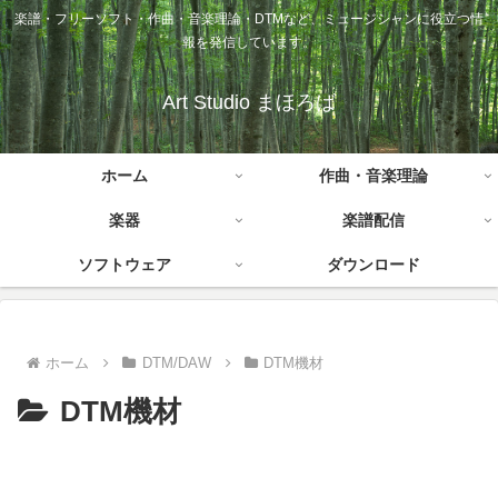
楽譜・フリーソフト・作曲・音楽理論・DTMなど、ミュージシャンに役立つ情
報を発信しています。
Art Studio まほろば
ホーム
作曲・音楽理論
楽器
楽譜配信
ソフトウェア
ダウンロード
ホーム
DTM/DAW
DTM機材
DTM機材