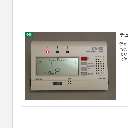
チ
小物
僕が
もの
より
（笑