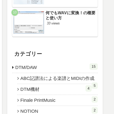
何でもWAVに変換！の概要
と使い方
33 views
カテゴリー
15
DTM/DAW
ABC記譜法による楽譜とMIDIの作成
5
4
DTM機材
2
Finale PrintMusic
2
NOTION