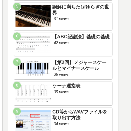
誤解に満ちた1/fゆらぎの世
界
61 views
【ABC記譜法】基礎の基礎
42 views
【第2回】メジャースケー
ルとマイナースケール
36 views
ケーナ運指表
35 views
CD等からWAVファイルを
取り出す方法
34 views