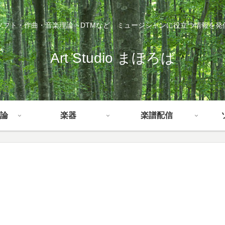
ソフト・作曲・音楽理論・DTMなど、ミュージシャンに役立つ情報を発
Art Studio まほろば
論
楽器
楽譜配信