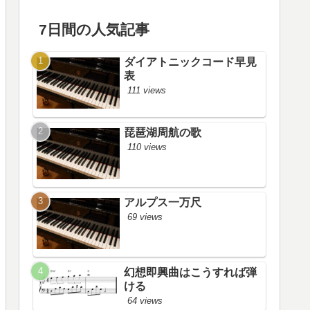
7日間の人気記事
ダイアトニックコード早見
表
111 views
琵琶湖周航の歌
110 views
アルプス一万尺
69 views
幻想即興曲はこうすれば弾
ける
64 views