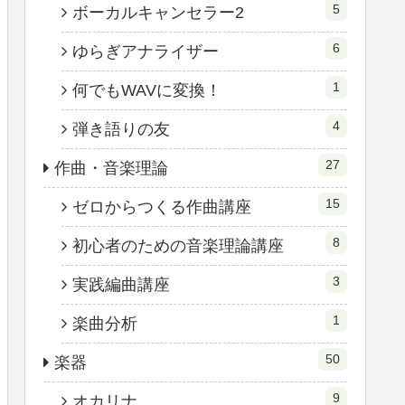
5
ボーカルキャンセラー2
6
ゆらぎアナライザー
1
何でもWAVに変換！
4
弾き語りの友
27
作曲・音楽理論
15
ゼロからつくる作曲講座
8
初心者のための音楽理論講座
3
実践編曲講座
1
楽曲分析
50
楽器
9
オカリナ