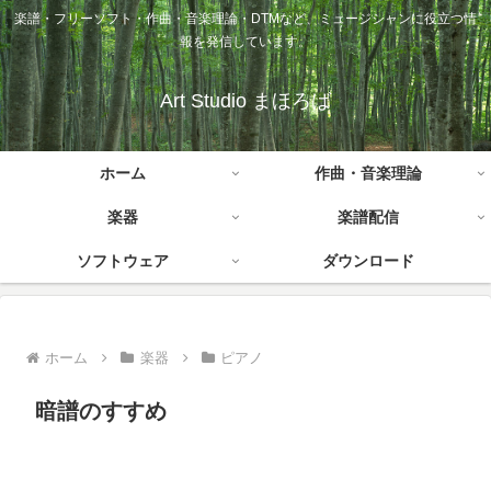
楽譜・フリーソフト・作曲・音楽理論・DTMなど、ミュージシャンに役立つ情
報を発信しています。
Art Studio まほろば
ホーム
作曲・音楽理論
楽器
楽譜配信
ソフトウェア
ダウンロード
ホーム
楽器
ピアノ
暗譜のすすめ