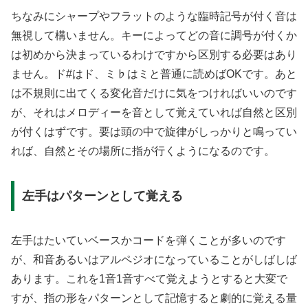
ちなみにシャープやフラットのような臨時記号が付く音は
無視して構いません。キーによってどの音に調号が付くか
は初めから決まっているわけですから区別する必要はあり
ません。ド#はド、ミ♭はミと普通に読めばOKです。あと
は不規則に出てくる変化音だけに気をつければいいのです
が、それはメロディーを音として覚えていれば自然と区別
が付くはずです。要は頭の中で旋律がしっかりと鳴ってい
れば、自然とその場所に指が行くようになるのです。
左手はパターンとして覚える
左手はたいていベースかコードを弾くことが多いのです
が、和音あるいはアルペジオになっていることがしばしば
あります。これを1音1音すべて覚えようとすると大変で
すが、指の形をパターンとして記憶すると劇的に覚える量