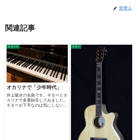
管理人
関連記事
オカリナ
ギター
オカリナで「少年時代」
井上陽水の名曲です。ギターとオ
カリナで多重録音してみました。
ギターが下手なのは気にしないで
下さい。(^^;こういう曲にはオカ
リナの素朴な音色が合いますね。