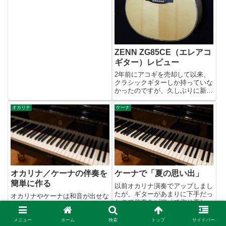
ZENN ZG85CE（エレアコ
ギター）レビュー
2年前にアコギを売却して以来、
クラシックギターしか持っていな
かったのですが、久しぶりに新し
いエレアコを買いました。今回購
入したのは楽器通販大手のサウン
オカリナ
ケーナ
ドハウスがプロデュースする楽器
ブランドZENNのZG85CEという
モデルです。購入にあたっ...
オカリナ／ケーナの伴奏を
ケーナで「夏の思い出」
簡単に作る
以前オカリナ演奏でアップしまし
たが、ギターがあまりに下手だっ
オカリナやケーナは和音が出せな
たので伴奏をピアノで作り直しま
い単音楽器ですから、どうやって
した。(^^;ただし打ち込みなので
もソロで吹くと寂しい感じを拭え
表情が全然つけられてません。や
ませんね。寂しいというより間が
メニュー
ホーム
検索
トップ
サイドバー