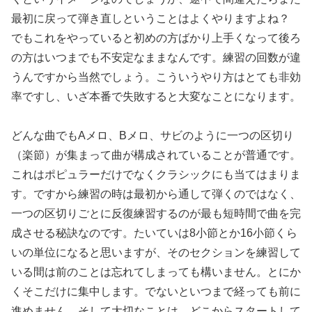
最初に戻って弾き直しということはよくやりますよね？
でもこれをやっていると初めの方ばかり上手くなって後ろ
の方はいつまでも不安定なままなんです。練習の回数が違
うんですから当然でしょう。こういうやり方はとても非効
率ですし、いざ本番で失敗すると大変なことになります。
どんな曲でもAメロ、Bメロ、サビのように一つの区切り
（楽節）が集まって曲が構成されていることが普通です。
これはポピュラーだけでなくクラシックにも当てはまりま
す。ですから練習の時は最初から通して弾くのではなく、
一つの区切りごとに反復練習するのが最も短時間で曲を完
成させる秘訣なのです。たいていは8小節とか16小節くら
いの単位になると思いますが、そのセクションを練習して
いる間は前のことは忘れてしまっても構いません。とにか
くそこだけに集中します。でないといつまで経っても前に
進めません。そして大切なことは、どこからスタートして