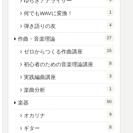
ゆらぎアナライザー
1
何でもWAVに変換！
4
弾き語りの友
27
作曲・音楽理論
15
ゼロからつくる作曲講座
8
初心者のための音楽理論講座
3
実践編曲講座
1
楽曲分析
50
楽器
9
オカリナ
8
ギター