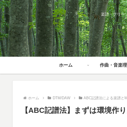
楽譜・フリー
ホーム
作曲・音楽理
ホーム
DTM/DAW
ABC記譜法による楽譜とM
【ABC記譜法】まずは環境作り