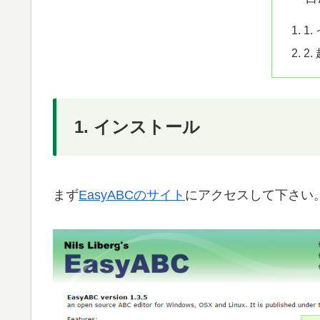
1
2
1. インストール
まず
EasyABCのサイト
にアクセスして下さい