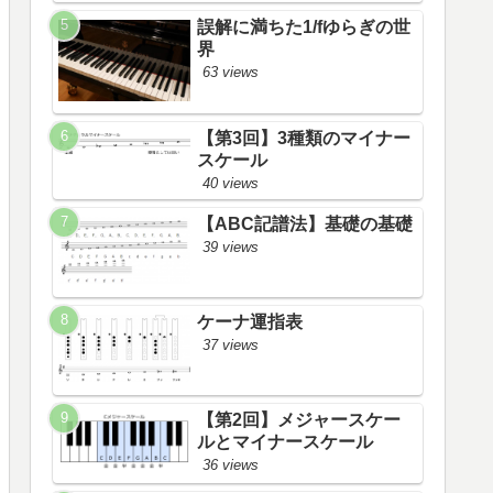
誤解に満ちた1/fゆらぎの世
界
63 views
【第3回】3種類のマイナー
スケール
40 views
【ABC記譜法】基礎の基礎
39 views
ケーナ運指表
37 views
【第2回】メジャースケー
ルとマイナースケール
36 views