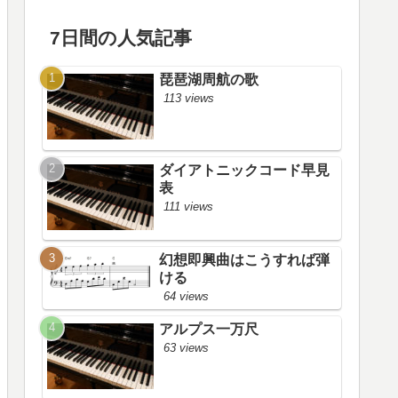
7日間の人気記事
琵琶湖周航の歌
113 views
ダイアトニックコード早見
表
111 views
幻想即興曲はこうすれば弾
ける
64 views
アルプス一万尺
63 views