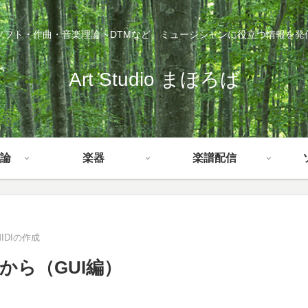
ソフト・作曲・音楽理論・DTMなど、ミュージシャンに役立つ情報を発
Art Studio まほろば
論
楽器
楽譜配信
IDIの作成
から（GUI編）