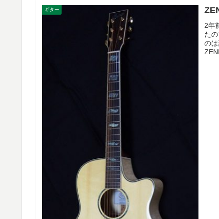
Z
ギター
2年
たの
のは
ZE