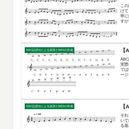
この
けて
寧に
すが
【
ABC記譜法による楽譜とMIDIの作成
AB
実際
では
ージ
【
ABC記譜法による楽譜とMIDIの作成
それ
いて
る基