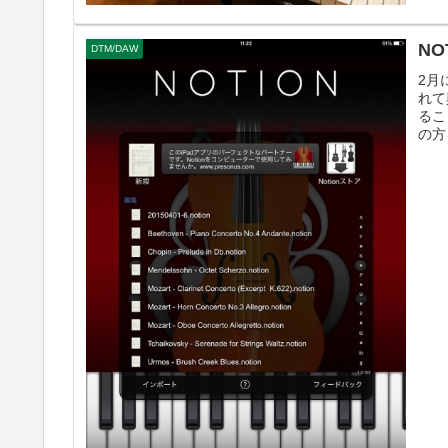
NO
DTM/DAW
2月
れて
るこ
の方