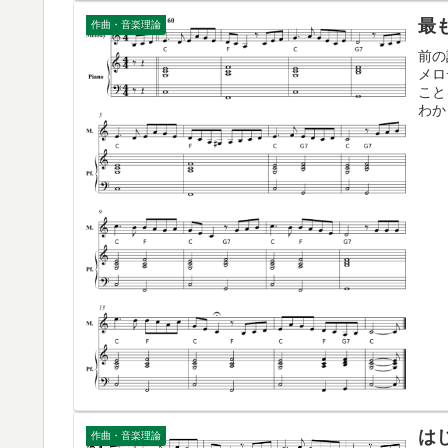
最
作曲・音楽理論
前の
メロ
こと
わか
は
作曲・音楽理論