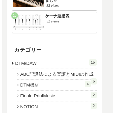
ました
33 views
ケーナ運指表
31 views
カテゴリー
15
DTM/DAW
ABC記譜法による楽譜とMIDIの作成
5
4
DTM機材
2
Finale PrintMusic
2
NOTION