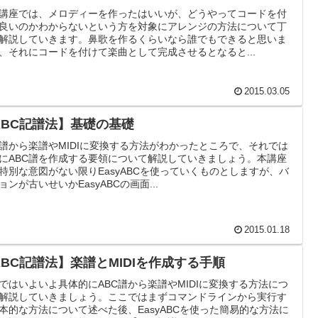
講座では、メロディーを作ったはいいが、どうやってコードを付
良いのかわからないという方を対象にアレンジの方法について丁
解説していきます。鼻歌を作るくらいなら誰でもできると思いま
、それにコードを付けて楽曲として完成させるとなると...
2015.03.05
ABC記譜法】基礎の基礎
C譜から楽譜やMIDIに変換する方法がわかったところで、それでは
にABC譜を作成する要領について解説していきましょう。本講座
特別な意図がない限りEasyABCを使っていくものとしますが、バ
ョンが古いせいかEasyABCの画面...
2015.01.18
ABC記譜法】楽譜とMIDIを作成する手順
ではいよいよ具体的にABC譜から楽譜やMIDIに変換する方法につ
解説していきましょう。ここではまずコマンドラインから実行す
本的な方法について述べた後、EasyABCを使った簡易的な方法に