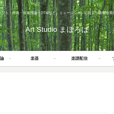
ソフト・作曲・音楽理論・DTMなど、ミュージシャンに役立つ情報を発
Art Studio まほろば
論
楽器
楽譜配信