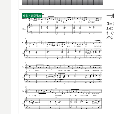
一
作曲・音楽理論
前の
わゆ
れで
稚な