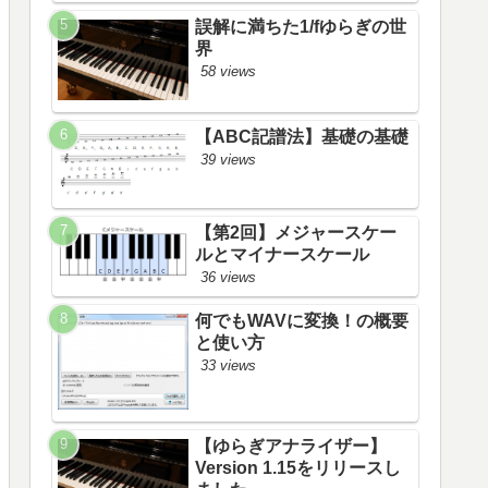
誤解に満ちた1/fゆらぎの世
界
58 views
【ABC記譜法】基礎の基礎
39 views
【第2回】メジャースケー
ルとマイナースケール
36 views
何でもWAVに変換！の概要
と使い方
33 views
【ゆらぎアナライザー】
Version 1.15をリリースし