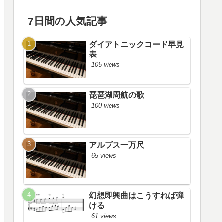
7日間の人気記事
ダイアトニックコード早見
表
105 views
琵琶湖周航の歌
100 views
アルプス一万尺
65 views
幻想即興曲はこうすれば弾
ける
61 views