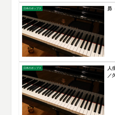
昴
日本のポップス
人
日本のポップス
／