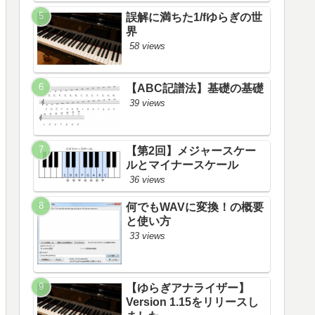
誤解に満ちた1/fゆらぎの世
界
58 views
【ABC記譜法】基礎の基礎
39 views
【第2回】メジャースケー
ルとマイナースケール
36 views
何でもWAVに変換！の概要
と使い方
33 views
【ゆらぎアナライザー】
Version 1.15をリリースし