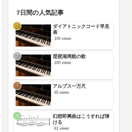
7日間の人気記事
ダイアトニックコード早見
表
105 views
琵琶湖周航の歌
100 views
アルプス一万尺
65 views
幻想即興曲はこうすれば弾
ける
61 views