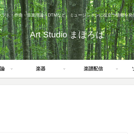
ソフト・作曲・音楽理論・DTMなど、ミュージシャンに役立つ情報を発
Art Studio まほろば
論
楽器
楽譜配信