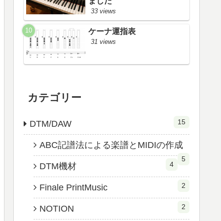
ました
33 views
ケーナ運指表
31 views
カテゴリー
15
DTM/DAW
ABC記譜法による楽譜とMIDIの作成
5
4
DTM機材
2
Finale PrintMusic
2
NOTION