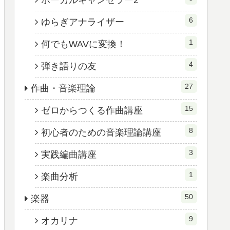
ボーカルキャンセラー2
6
ゆらぎアナライザー
1
何でもWAVに変換！
4
弾き語りの友
27
作曲・音楽理論
15
ゼロからつくる作曲講座
8
初心者のための音楽理論講座
3
実践編曲講座
1
楽曲分析
50
楽器
9
オカリナ