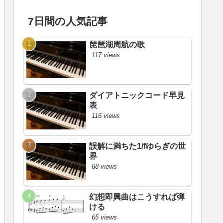
7日間の人気記事
琵琶湖周航の歌
117 views
ダイアトニックコード早見
表
116 views
誤解に満ちた1/fゆらぎの世
界
68 views
幻想即興曲はこうすれば弾
ける
65 views