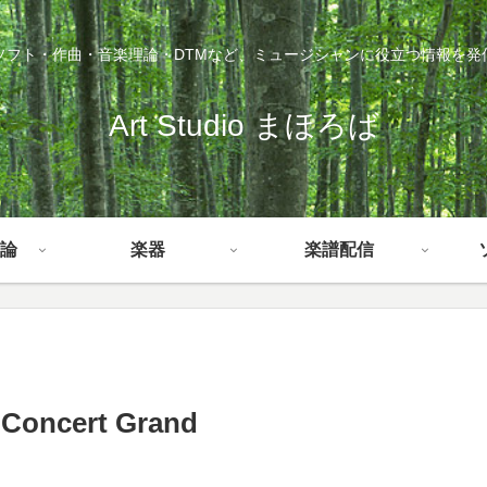
ソフト・作曲・音楽理論・DTMなど、ミュージシャンに役立つ情報を発
Art Studio まほろば
論
楽器
楽譜配信
k Concert Grand