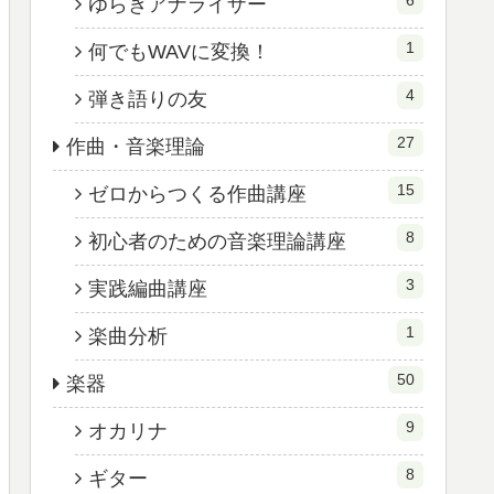
ゆらぎアナライザー
1
何でもWAVに変換！
4
弾き語りの友
27
作曲・音楽理論
15
ゼロからつくる作曲講座
8
初心者のための音楽理論講座
3
実践編曲講座
1
楽曲分析
50
楽器
9
オカリナ
8
ギター