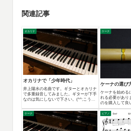
関連記事
オカリナ
ケーナ
オカリナで「少年時代」
ケーナの選び
井上陽水の名曲です。ギターとオカリナ
ケーナを始める
で多重録音してみました。ギターが下手
れる必要があり
なのは気にしないで下さい。(^^;こうい
のを購入して良
う曲にはオカリナの素朴な音色が合いま
いと思います。
すね。
楽器ですから、
ケーナ
ピアノ
ういないでしょ
ありません。実は