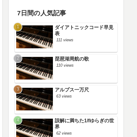
7日間の人気記事
ダイアトニックコード早見
表
111 views
琵琶湖周航の歌
110 views
アルプス一万尺
63 views
誤解に満ちた1/fゆらぎの世
界
62 views