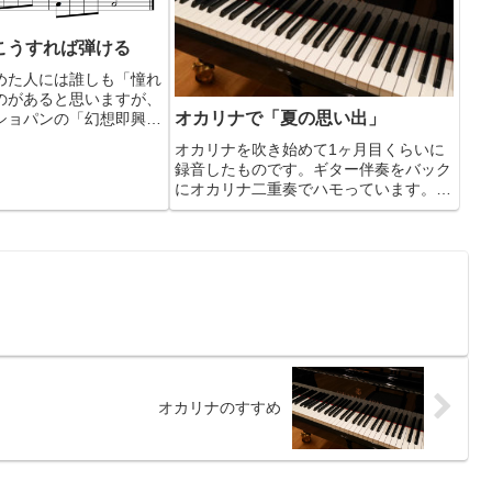
こうすれば弾ける
めた人には誰しも「憧れ
のがあると思いますが、
オカリナで「夏の思い出」
ショパンの「幻想即興
しょうか？ 確かにこれ
オカリナを吹き始めて1ヶ月目くらいに
ゃくちゃカッコイイです
録音したものです。ギター伴奏をバック
り着くにはものすごく遠
にオカリナ二重奏でハモっています。も
ませんが、...
ちろん一人多重録音です。昔、尾瀬を訪
れたときの写真をスライドショーにして
みました。この風景とオカリナの音色は
よくマッチすると思います...
オカリナのすすめ