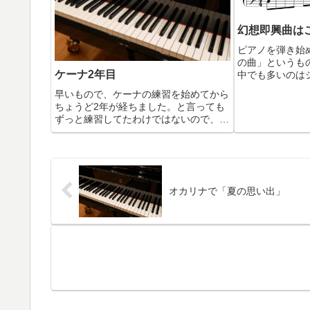
幻想即興曲は
ピアノを弾き始
の曲」というも
ケーナ2年目
中でも多いのは
曲」ではないで
早いもので、ケーナの練習を始めてから
が弾けるとむち
ちょうど2年が経ちました。と言っても
ね。そこへたど
ずっと練習してたわけではないので、実
い道のりかもしれ
質的には1年にも満たないと思います。
(^^; 特に昨年はケーナからだいぶ離れて
いたので、月に1回くらいしか吹いてな
かったと思います。...
オカリナで「夏の思い出」