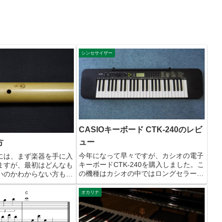
シンセサイザー
CASIOキーボード CTK-240のレビ
ュー
方
今年になって早々ですが、カシオの電子
には、まず楽器を手に入
キーボードCTK-240を購入しました。こ
ますが、最初はどんなも
の機種はカシオの中ではロングセラーの
いのかわからない方も多
ようですが、楽器店や家電量販店にもあ
特にケーナはマイナーな
まり置いてないんですよね・・。なぜか
身近に相談できる人もそ
オカリナ
国内のレビューもほとんど見つからない
うし、情報もあまり多く
ので、現物を見ずに...
自分もそ...