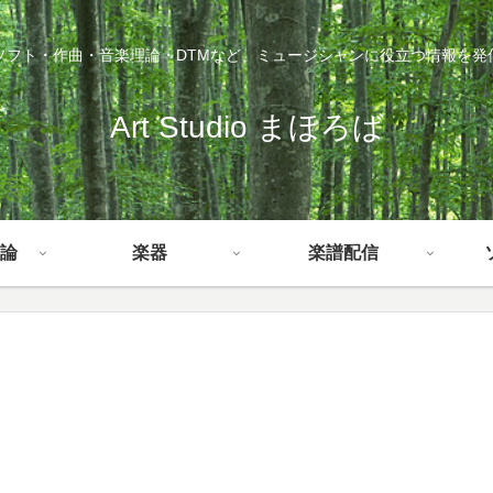
ソフト・作曲・音楽理論・DTMなど、ミュージシャンに役立つ情報を発
Art Studio まほろば
論
楽器
楽譜配信