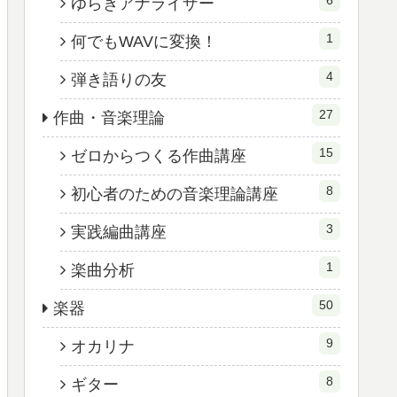
ゆらぎアナライザー
1
何でもWAVに変換！
4
弾き語りの友
27
作曲・音楽理論
15
ゼロからつくる作曲講座
8
初心者のための音楽理論講座
3
実践編曲講座
1
楽曲分析
50
楽器
9
オカリナ
8
ギター