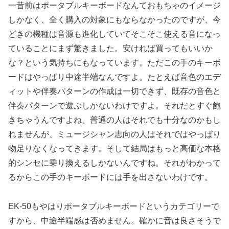
一昔前はポータブルキーボードなんておもちゃのイメージ
しかなく、全く購入の対象にもならなかったのですが、今
どきの機種は音源も進化していてそこそこ使える音になっ
ていることにまず驚きました。安ければ買ってもいいか
な？という気持ちにもなっています。ただこの手のキーボ
ードはやっぱり中途半端なんですよ。たとえば音色のエデ
ィットや伴奏パターンの作成は一切できず、既存の音色と
伴奏パターンで遊ぶしかないわけですよ。それだとすぐ飽
きちゃうんですよね。普通の人はそれでも十分なのかもし
れませんが、ミュージシャン志向の人はそれではやっぱり
物足りなくなってきます。そして結局はもっと高価な本格
的シンセに乗り換えるしかないんですね。それがわかって
るからこの手のキーボードには手を出さないわけです。
EK-50もやはりポータブルキーボードというカテゴリーで
すから、中途半端感は否めません。確かに音は良さそうで