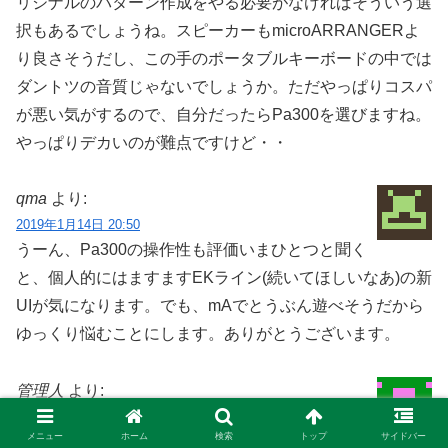
リジナルのパターン作成をやる必要がなければそういう選
択もあるでしょうね。スピーカーもmicroARRANGERよ
り良さそうだし、この手のポータブルキーボードの中では
ダントツの音質じゃないでしょうか。ただやっぱりコスパ
が悪い気がするので、自分だったらPa300を選びますね。
やっぱりデカいのが難点ですけど・・
qma
より:
2019年1月14日 20:50
うーん、Pa300の操作性も評価いまひとつと聞く
と、個人的にはますますEKライン(続いてほしいなあ)の新
UIが気になります。でも、mAでとうぶん遊べそうだから
ゆっくり悩むことにします。ありがとうございます。
管理人
より:
2019年1月14日 21:08
メニュー
ホーム
検索
トップ
サイドバー
タッチパネルは遅延が若干気になるらしいです