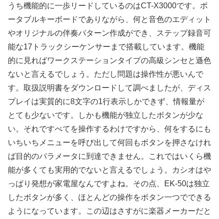
うち機能的に一歩リードしているのはCT-X3000です。ポ
ータブルキーボードでありながら、何と音色のエディット
やオリジナルの伴奏パターン作成ができ、ステップ録音可
能な17トラックシーケンサーまで搭載しています。機能
的に見ればワークステーションタイプの高級シンセと遜色
ないと言えるでしょう。ただし問題は操作性が悪いんで
す。取扱説明書をダウンロードして調べましたが、ディス
プレイは実質的に8文字の1行表示しかできず、情報量が
とても少ないです。しかも機能が独立したボタンが少な
い。それですべてを操作するわけですから、何をするにも
いちいちメニューを呼び出して何回もボタンを押さなけれ
ば目的のパラメータに到達できません。これではいくら機
能が多くても実用的でないと言えるでしょう。カシオはや
っぱり発想が家電屋なんですよね。その点、EK-50は独立
したボタンが多く、ほとんどの操作をボタン一つでできる
ようになっています。この辺はさすがに楽器メーカーだと