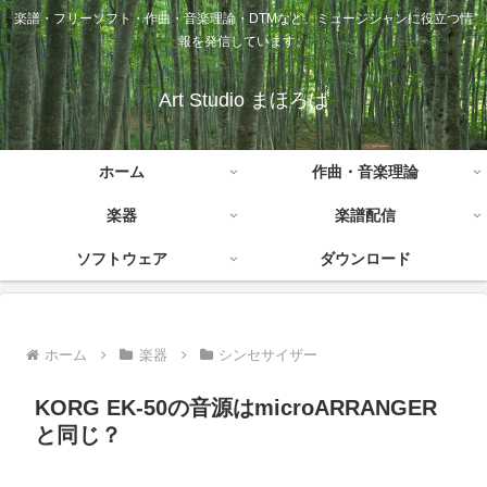
楽譜・フリーソフト・作曲・音楽理論・DTMなど、ミュージシャンに役立つ情
報を発信しています。
Art Studio まほろば
ホーム
作曲・音楽理論
楽器
楽譜配信
ソフトウェア
ダウンロード
ホーム
楽器
シンセサイザー
KORG EK-50の音源はmicroARRANGER
と同じ？