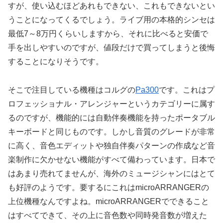
すが、使い込むほどあれもできない、これもできないとい
うことになってくるでしょう。ライブ用の本格的シンセは
最低7～8万円くらいしますから、それに比べると安価で
手を出しやすいのですが、値段だけで買ってしまうと後悔
することになりそうです。
そこで注目している機種はコルグの
Pa300
です。これはプ
ロフェッショナル・アレンジャーというカテゴリーに属す
るのですが、機能的には自動伴奏機能を持ったポータブル
キーボードと同じものです。しかし音質のグレードが非常
に高く、音色エディットや独自伴奏パターンの作成など音
楽制作に欠かせない機能がすべて備わっています。日本で
はあまり売れてませんが、海外のミュージシャンにはとて
も好評のようです。要するにこれはmicroARRANGERの
上位機種なんですよね。microARRANGERでできること
はすべてできて、その上に音色数や同時発音数が増えた