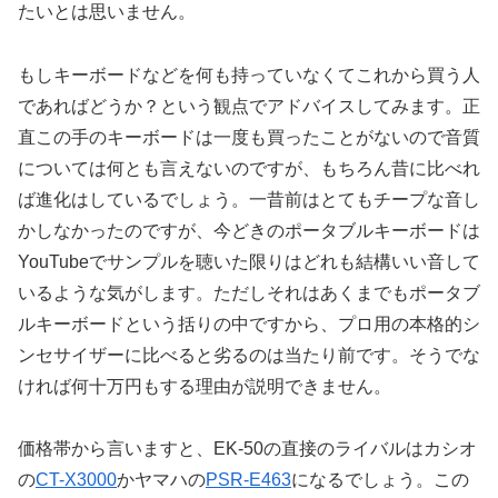
たいとは思いません。
もしキーボードなどを何も持っていなくてこれから買う人
であればどうか？という観点でアドバイスしてみます。正
直この手のキーボードは一度も買ったことがないので音質
については何とも言えないのですが、もちろん昔に比べれ
ば進化はしているでしょう。一昔前はとてもチープな音し
かしなかったのですが、今どきのポータブルキーボードは
YouTubeでサンプルを聴いた限りはどれも結構いい音して
いるような気がします。ただしそれはあくまでもポータブ
ルキーボードという括りの中ですから、プロ用の本格的シ
ンセサイザーに比べると劣るのは当たり前です。そうでな
ければ何十万円もする理由が説明できません。
価格帯から言いますと、EK-50の直接のライバルはカシオ
の
CT-X3000
かヤマハの
PSR-E463
になるでしょう。この