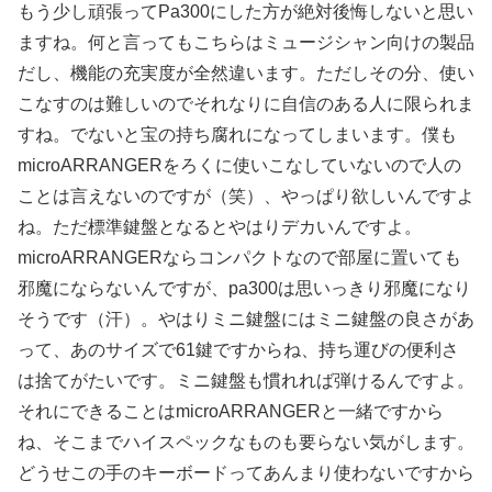
もう少し頑張ってPa300にした方が絶対後悔しないと思い
ますね。何と言ってもこちらはミュージシャン向けの製品
だし、機能の充実度が全然違います。ただしその分、使い
こなすのは難しいのでそれなりに自信のある人に限られま
すね。でないと宝の持ち腐れになってしまいます。僕も
microARRANGERをろくに使いこなしていないので人の
ことは言えないのですが（笑）、やっぱり欲しいんですよ
ね。ただ標準鍵盤となるとやはりデカいんですよ。
microARRANGERならコンパクトなので部屋に置いても
邪魔にならないんですが、pa300は思いっきり邪魔になり
そうです（汗）。やはりミニ鍵盤にはミニ鍵盤の良さがあ
って、あのサイズで61鍵ですからね、持ち運びの便利さ
は捨てがたいです。ミニ鍵盤も慣れれば弾けるんですよ。
それにできることはmicroARRANGERと一緒ですから
ね、そこまでハイスペックなものも要らない気がします。
どうせこの手のキーボードってあんまり使わないですから