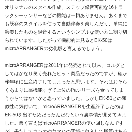
オリジナルのスタイル作成、ステップ録音可能な16トラ
ックシーケンサーなどの機能は一切ありません。あくまで
も既存のスタイルを使って自動伴奏を楽しんだり、単純に
演奏したものを録音するというシンプルな使い方に割り切
られています。したがって機能的に見るとEK-50は
microARRANGERの劣化版と言えるでしょう。
microARRANGERは2011年に発売されて以来、コルグと
してはかなり良く売れたヒット商品だったのですが、確か
昨年頃に生産終了してしまったと思います。それはおそら
くあまりに高機能すぎて上位のPaシリーズを食ってしま
うからではないかと思っていました。しかしEK-50との類
似性に気付いて、microARRANGERを生産終了したのは
EK-50を出すためだったんだなという裏事情が見えてきま
した。悪く言えばmicroARRANGERの使い回しなんです
が、果たしてカシオやヤマハの牙城に参入して勝算はある