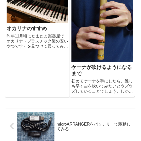
セ（KORG TRITON p...
と思って練習しています。もとも
と...
オカリナのすすめ
昨年11月頃にたまたま楽器屋で
オカリナ（プラスチック製の安い
やつです）を見つけて買ってみた
ら、結構面白かったので、はまっ
て吹いています。別に楽譜とか見
なくても、よく知っている歌は簡
単に吹けてしまうので面白いんで
ケーナが吹けるようになる
すね。何か楽器をやってみたい
まで
と...
初めてケーナを手にしたら、誰し
も早く曲を吹いてみたいとウズウ
ズしていることでしょう。しかし
ケーナはオカリナと違ってちょっ
とやそっとで吹ける楽器ではあり
ません。あまりの道の長さにケー
ナを吹くことをあきらめてしまう
かもしれません。そうならない
よ...
microARRANGERをバッテリーで駆動し
てみる