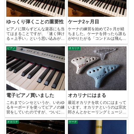
ゆっくり弾くことの重要性
ケーナ2ヶ月目
ピアノに限らずどんな楽器にも当
ケーナの練習を始めて2ヶ月が経
てはまることですが、「速く弾け
ちました。ケーナを持ったら誰も
る＝上手い」という思い込みがあ
がやりたがる「コンドルは飛んで
りませんか？ 私もゆったりした
ゆく」ですが、一応吹けるように
曲は弾けるんだけれども速い曲は
なりました。いや、本当に何とか
ピアノ
オカリナ
指が回らなくて苦手という意識が
吹けるというレベルです。(^^;
ありました。それゆえに速い曲を
まだ音楽と呼ぶにはほど遠い状態
弾くことに憧れ、ややもすると
です。この曲は3オクターブ...
速...
電子ピアノ買いました
オカリナにはまる
これまでシンセというか、いわゆ
最近オカリナを吹くのにはまって
るキーボードを使ってピアノの練
います。オカリナというのは宗次
習をしていたのですが、ついに電
郎さんとかヒーリングミュージッ
子ピアノを購入しました。やっぱ
クの分野でも使われているよう
り本格的にやるにはキーボードで
に、とても優しくて素朴な音色が
オカリナ
ケーナ
は無理があります。まず鍵盤の数
します。心癒される音ですので、
が足りません。今使っているシン
これを自分の曲にも使ってみたい