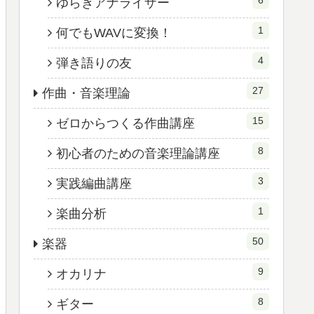
ゆらぎアナライザー
1
何でもWAVに変換！
4
弾き語りの友
27
作曲・音楽理論
15
ゼロからつくる作曲講座
8
初心者のための音楽理論講座
3
実践編曲講座
1
楽曲分析
50
楽器
9
オカリナ
8
ギター