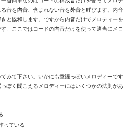
、一番簡単なのはコードの構成音だけを使ってメロデ
れる音を
内音
、含まれない音を
外音
と呼びます。内音
響きと協和します。ですから内音だけでメロディーを
です。ここではコードの内音だけを使って適当にメロ
いてみて下さい。いかにも童謡っぽいメロディーです
謡っぽく聞こえるメロディーにはいくつかの法則があ
る
作っている