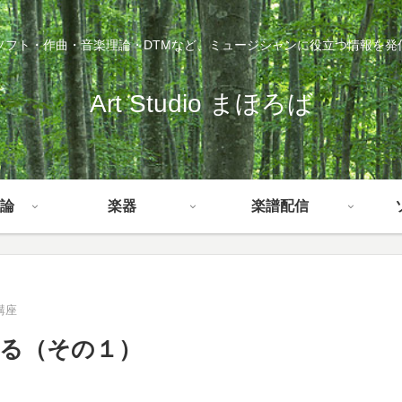
ソフト・作曲・音楽理論・DTMなど、ミュージシャンに役立つ情報を発
Art Studio まほろば
論
楽器
楽譜配信
講座
る（その１）