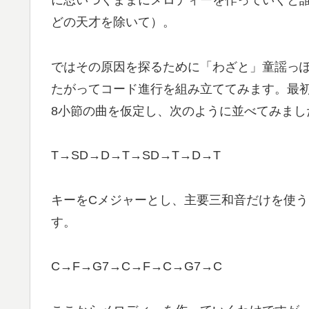
に思いつくままにメロディーを作っていくと
どの天才を除いて）。
ではその原因を探るために「わざと」童謡っ
たがってコード進行を組み立ててみます。最
8小節の曲を仮定し、次のように並べてみまし
T→SD→D→T→SD→T→D→T
キーをCメジャーとし、主要三和音だけを使
す。
C→F→G7→C→F→C→G7→C