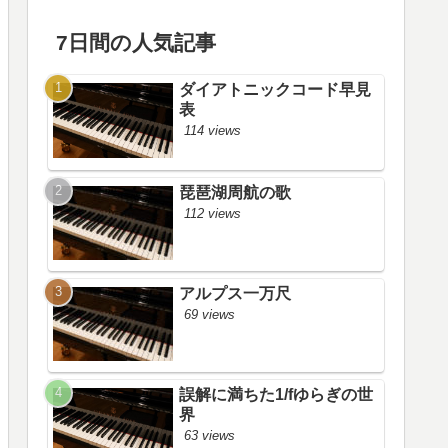
7日間の人気記事
ダイアトニックコード早見
表
114 views
琵琶湖周航の歌
112 views
アルプス一万尺
69 views
誤解に満ちた1/fゆらぎの世
界
63 views