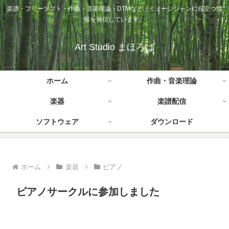
楽譜・フリーソフト・作曲・音楽理論・DTMなど、ミュージシャンに役立つ情
報を発信しています。
Art Studio まほろば
ホーム
作曲・音楽理論
楽器
楽譜配信
ソフトウェア
ダウンロード
ホーム
楽器
ピアノ
ピアノサークルに参加しました