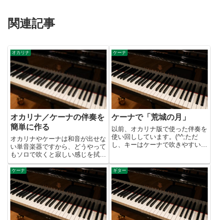
関連記事
オカリナ
ケーナ
オカリナ／ケーナの伴奏を
ケーナで「荒城の月」
簡単に作る
以前、オカリナ版で使った伴奏を
使い回ししています。(^^;ただ
オカリナやケーナは和音が出せな
し、キーはケーナで吹きやすいよ
い単音楽器ですから、どうやって
うにAmに移調しました。この曲
もソロで吹くと寂しい感じを拭え
は尺八で吹くととてもかっこいい
ませんね。寂しいというより間が
と思うのですが、ケーナの音は尺
持たないという感じでしょう
ケーナ
ギター
八に近いのでよく合うと思いま
か？ 逆にソロで聴かせられたら
す。尺八っぽく聴かせるコツ
大した腕前だと思います（笑）。
は、...
そこで誰しもある程度吹けるよう
にな...