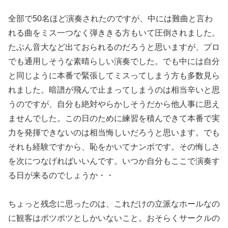
全部で50名ほど演奏されたのですが、中には難曲と言わ
れる曲をミス一つなく弾ききる方もいて圧倒されました。
たぶん音大など出ておられるのだろうと思いますが、プロ
でも通用しそうな素晴らしい演奏でした。でも中には自分
と同じように本番で緊張してミスってしまう方も多数見ら
れました。暗譜が飛んで止まってしまうのは相当辛いと思
うのですが、自分も絶対やらかしそうだから他人事に思え
ませんでした。この日のために練習を積んできて本番で実
力を発揮できないのは相当悔しいだろうと思います。でも
それも経験ですから、恥をかいてナンボです。その悔しさ
を次につなげればいいんです。いつか自分もここで演奏す
る日が来るのでしょうか・・
ちょっと残念に思ったのは、これだけの立派なホールなの
に観客はポツポツとしかいないこと。おそらくサークルの