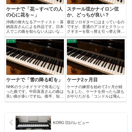
ケーナで「花～すべての人
スチール弦かナイロン弦
の心に花を～」
か、どっちが良い？
沖縄の偉大なるアーティスト・喜
最近ソロギターにはまっているの
納昌吉さんによる作品です。日本
ですが、普通のアコギとクラシッ
人でこの曲を知らない人はいない
クギターを取っ替え引っ替え弾い
んじゃないでしょうか？YouTube
ています（笑）。というのは、ソ
でケーナで吹いているのを見つけ
ロギターにはスチール弦かナイロ
ケーナ
ケーナ
たので、それに影響されてやって
ン弦かどっちが向いているのか？
みました。キーはケーナで吹きや
自分なりに答えを出したいからで
すいようにDにしています...
す。もちろんそれぞれに良さが
あ...
ケーナで「雪の降る町を」
ケーナ2ヶ月目
NHKのラジオドラマで有名にな
ケーナの練習を始めて2ヶ月が経
った曲です。中田喜直さんの曲は
ちました。ケーナを持ったら誰も
良い曲が多いですね。後半、短調
がやりたがる「コンドルは飛んで
と長調を行き来するところが何と
ゆく」ですが、一応吹けるように
も美しいです。ケーナで吹きやす
なりました。いや、本当に何とか
いようにAマイナーに移調してい
吹けるというレベルです。(^^;
ます。後半はAメジャーに転調し
まだ音楽と呼ぶにはほど遠い状態
ますので、半音も出てきます。
です。この曲は3オクターブ...
KORG D1のレビュー
最...