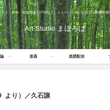
ソフト・作曲・音楽理論・DTMなど、ミュージシャンに役立つ情報を発
Art Studio まほろば
論
楽器
楽譜配信
》より）／久石譲