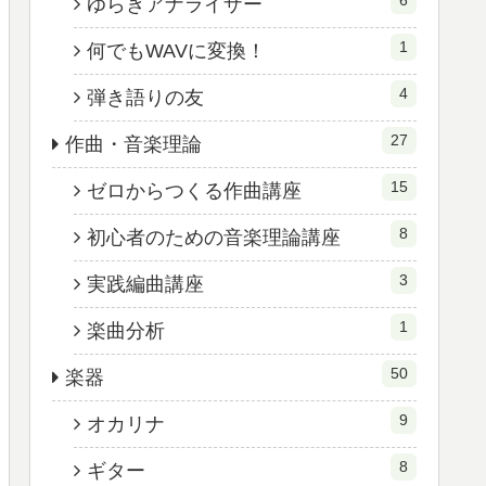
ゆらぎアナライザー
1
何でもWAVに変換！
4
弾き語りの友
27
作曲・音楽理論
15
ゼロからつくる作曲講座
8
初心者のための音楽理論講座
3
実践編曲講座
1
楽曲分析
50
楽器
9
オカリナ
8
ギター