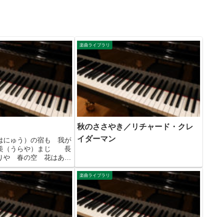
楽曲ライブラリ
秋のささやき／リチャード・クレ
イダーマン
はにゅう）の宿も 我が
羨（うらや）まじ 長
りや 春の空 花はある
お我が宿よ たのしと
２．書（ふみ）読む窓
楽曲ライブラリ
璃（るり）の床も 羨ま
秋の夜半...