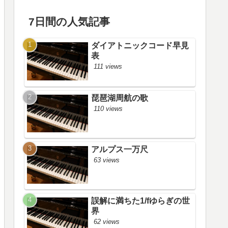
7日間の人気記事
ダイアトニックコード早見
表
111 views
琵琶湖周航の歌
110 views
アルプス一万尺
63 views
誤解に満ちた1/fゆらぎの世
界
62 views