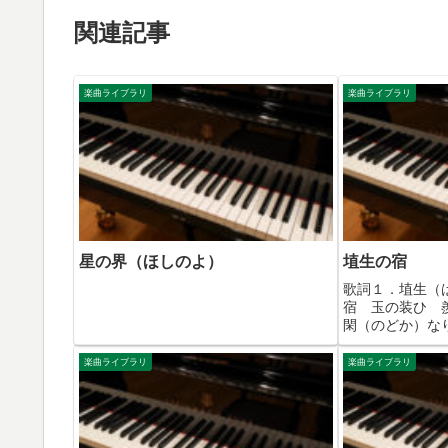
関連記事
楽曲ライブラリ
楽曲ライブラリ
星の界（ほしのよ）
埴生の宿
歌詞１．埴生（
宿 玉の装ひ 
閑（のどか）な
じ 鳥は友 お
も たのもしや
楽曲ライブラリ
楽曲ライブラリ
も 我が窓 瑠
じ 清らなりや 