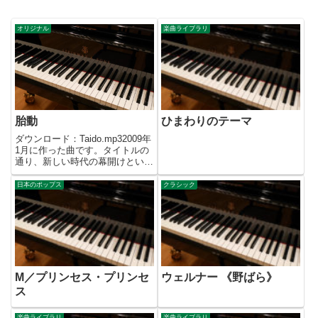
オリジナル
楽曲ライブラリ
胎動
ひまわりのテーマ
ダウンロード：Taido.mp32009年
1月に作った曲です。タイトルの
通り、新しい時代の幕開けという
イメージで作りました。終始打ち
鳴らされる和太鼓のリズムに乗っ
日本のポップス
クラシック
て琴と尺八がメロディーを奏でま
す。最初は和風のイメージだった
のですが、なぜか突...
M／プリンセス・プリンセ
ウェルナー 《野ばら》
ス
楽曲ライブラリ
楽曲ライブラリ