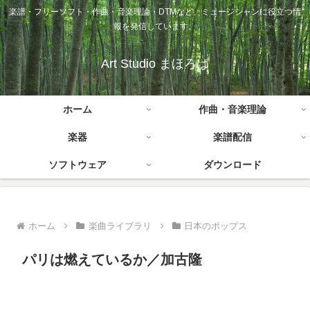
楽譜・フリーソフト・作曲・音楽理論・DTMなど、ミュージシャンに役立つ情
報を発信しています。
Art Studio まほろば
ホーム
作曲・音楽理論
楽器
楽譜配信
ソフトウェア
ダウンロード
ホーム
楽曲ライブラリ
日本のポップス
パリは燃えているか／加古隆