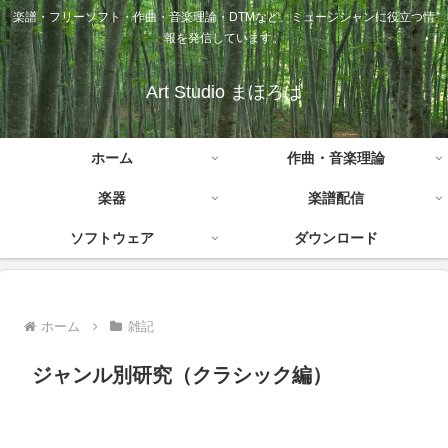
楽譜・フリーソフト・作曲・音楽理論・DTMなど、ミュージシャンに役立つ情
報を発信しています。
Art Studio まほろば
ホーム
作曲・音楽理論
楽器
楽譜配信
ソフトウェア
ダウンロード
ホーム
雑記
ジャンル別研究（クラシック編）