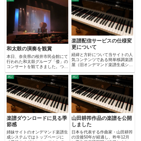
楽譜配信サービスの仕様変
更について
和太鼓の演奏を観賞
経緯と方針について当サイトの人
本日、奈良県の桜井市民会館にて
気コンテンツである簡単移調楽譜
行われた和太鼓グループ「倭」の
屋（旧オンデマンド楽譜生成シス
コンサートを観てきました。つい
テム）は2014年に開始して以来
5日ほど前、たまたまラジオの
多くの方にご利用いただいてきま
CMで流れているのを聞いて知っ
雑記
雑記
したが、2021年12月6日に大きな
たのですが、結成20周年を記念
転換を迫られました。ご利用中の
しての無料コンサートだそうで
方には申し訳なかったの...
す。しかも今回は本拠地の明日香
にほ...
楽譜ダウンロードに見る季
山田耕筰作品の楽譜を公開
節感
しました
姉妹サイトのオンデマンド楽譜生
日本を代表する作曲家・山田耕筰
成システムではトップページに
の没後50年が経過し、昨年12月