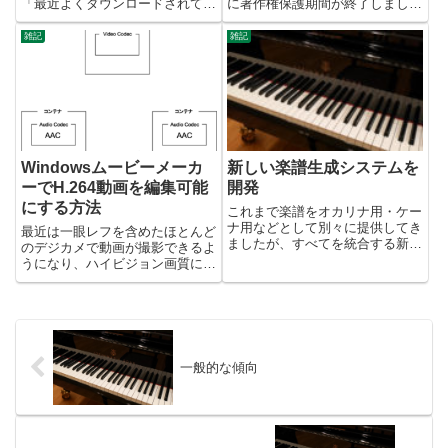
「最近よくダウンロードされてい
に著作権保護期間が終了しまし
る曲」というランキングがありま
た。これに伴い、2016年1月1日
す。これは直近2週間のアクセス
よりパブリックドメインとなり、
雑記
雑記
を集計して、アクセス数の多い順
作品を自由に公開できるようにな
に上位表示しているものです。
りました。
Windowsムービーメーカ
新しい楽譜生成システムを
ーでH.264動画を編集可能
開発
にする方法
これまで楽譜をオカリナ用・ケー
ナ用などとして別々に提供してき
最近は一眼レフを含めたほとんど
ましたが、すべてを統合する新し
のデジカメで動画が撮影できるよ
いシステムを開発しました。この
うになり、ハイビジョン画質に対
システムではキーを指定すること
応したものも増えて、かつてのビ
により、12通りのキーで楽譜を
デオ専用機に迫る品質を達成して
出力してPDFをダウンロードする
きています。これからはますます
ことができます。楽器によって...
スチルカメラとビデオカメラの境
界が曖昧になっていくことでし
ょ...
一般的な傾向