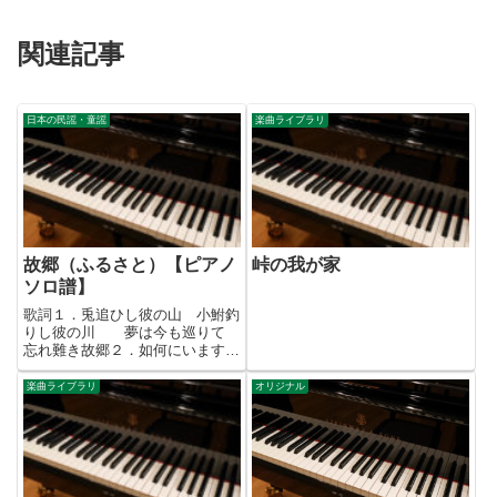
関連記事
日本の民謡・童謡
楽曲ライブラリ
故郷（ふるさと）【ピアノ
峠の我が家
ソロ譜】
歌詞１．兎追ひし彼の山 小鮒釣
りし彼の川 夢は今も巡りて
忘れ難き故郷２．如何にいます父
母 つつが無しや友がき 雨に
風につけても 思ひ出づる故郷
楽曲ライブラリ
オリジナル
３．志を果たして いつの日にか
帰らん 山は青き故郷 水は清
き故郷