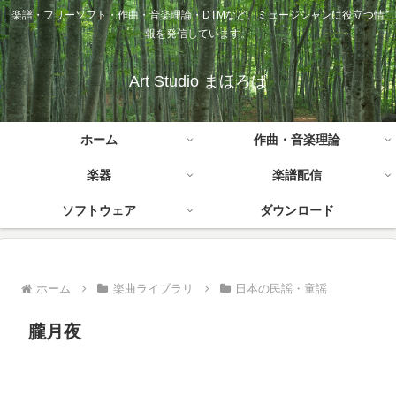
楽譜・フリーソフト・作曲・音楽理論・DTMなど、ミュージシャンに役立つ情
報を発信しています。
Art Studio まほろば
ホーム
作曲・音楽理論
楽器
楽譜配信
ソフトウェア
ダウンロード
ホーム
楽曲ライブラリ
日本の民謡・童謡
朧月夜