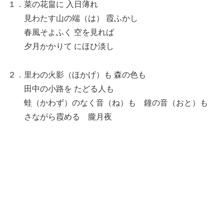
１．菜の花畠に 入日薄れ
見わたす山の端（は） 霞ふかし
春風そよふく 空を見れば
夕月かかりて にほひ淡し
２．里わの火影（ほかげ）も 森の色も
田中の小路を たどる人も
蛙（かわず）のなく音（ね）も 鐘の音（おと）も
さながら霞める 朧月夜