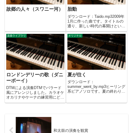
故郷の人々（スワニー河）
胎動
ダウンロード：Taido.mp32009年
1月に作った曲です。タイトルの
通り、新しい時代の幕開けという
イメージで作りました。終始打ち
鳴らされる和太鼓のリズムに乗っ
楽曲ライブラリ
オリジナル
て琴と尺八がメロディーを奏でま
す。最初は和風のイメージだった
のですが、なぜか突...
ロンドンデリーの歌（ダニ
夏が往く
ーボーイ）
ダウンロード：
summer_went_by.mp3ヒーリング
DTMによる演奏DTMでバラード
系ピアノソロです。夏の終わりは
風にアレンジしました。カラオケ
いつも淋しく切ないもの。たくさ
オカリナやケーナの練習用にどう
んの思い出を振り返りながら静か
ぞ。キーはCです。
に夏が過ぎていきます・・・そん
なイメージで作りました。
和太鼓の演奏を観賞