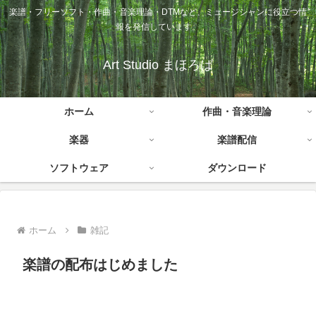
楽譜・フリーソフト・作曲・音楽理論・DTMなど、ミュージシャンに役立つ情
報を発信しています。
Art Studio まほろば
ホーム
作曲・音楽理論
楽器
楽譜配信
ソフトウェア
ダウンロード
ホーム
雑記
楽譜の配布はじめました