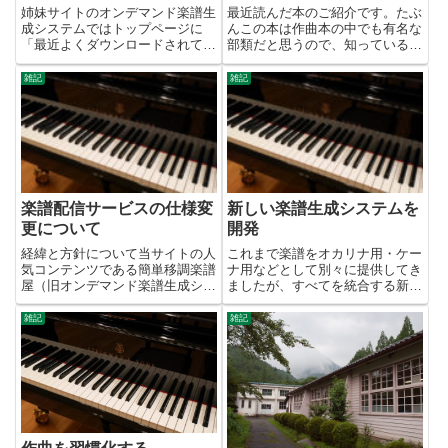
姉妹サイトのオンデマンド楽譜生
最近読んだ本のご紹介です。たぶ
成システムではトップページに
んこの本は作曲本の中でも有名な
「最近よくダウンロードされてい
部類だと思うので、知っている方
る曲」というランキングがありま
も多いと思いますが、遅ればせな
す。これは直近2週間のアクセス
がら初めて読んでみました。
雑記
雑記
を集計して、アクセス数の多い順
に上位表示しているものです。
楽譜配信サービスの仕様変
新しい楽譜生成システムを
更について
開発
経緯と方針について当サイトの人
これまで楽譜をオカリナ用・ケー
気コンテンツである簡単移調楽譜
ナ用などとして別々に提供してき
屋（旧オンデマンド楽譜生成シス
ましたが、すべてを統合する新し
テム）は2014年に開始して以来
いシステムを開発しました。この
多くの方にご利用いただいてきま
システムではキーを指定すること
雑記
雑記
したが、2021年12月6日に大きな
により、12通りのキーで楽譜を
転換を迫られました。ご利用中の
出力してPDFをダウンロードする
方には申し訳なかったの...
ことができます。楽器によって...