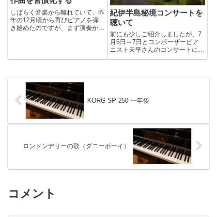
作曲を習慣化する
しばらく音楽から離れていて、昨
紀伊半島秘境コンサートを
年の12月頃から再びピアノを弾
聴いて
き始めたのですが、まず演奏から
前にも少しご紹介しましたが、7
入るという作戦は成功したようで
月6日～7日とコンポーザーピア
す。作曲まではなかなかモチベー
ニスト天平さんのコンサートに行
ションが上がらないのですが、い
ってきました。今回は紀伊半島の
ろんな曲を演奏していると、いず
各地をステージに行われる「紀伊
れ「自分の曲を演奏したい」と
半島秘境コンサートツアー」と銘
い...
打ったもので、2007年、2010年
に続いて今回で3回目だそ...
KORG SP-250 一年後
ロンドンデリーの歌（ダニーボーイ）
コメント