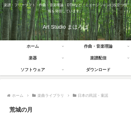
楽譜・フリーソフト・作曲・音楽理論・DTMなど、ミュージシャンに役立つ情
報を発信しています。
Art Studio まほろば
ホーム
作曲・音楽理論
楽器
楽譜配信
ソフトウェア
ダウンロード
ホーム
楽曲ライブラリ
日本の民謡・童謡
荒城の月