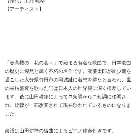
【作詞】土井 晩翠
【アーティスト】
「春高楼の 花の宴～」で始まる有名な歌曲で、日本歌曲
の歴史に燦然と輝く不朽の名作です。瀧廉太郎が幼少期を
過ごした大分県竹田市の岡城趾に着想を得たと言われ、世
の栄枯盛衰を歌った詞は日本人の世界観に深く根差してい
ます。後に山田耕筰によってロ短調からニ短調に移調さ
れ、旋律が一部改変されて現在歌われているものになりま
した。
楽譜は山田耕筰の編曲によるピアノ伴奏付きです。