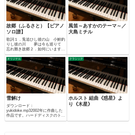
故郷（ふるさと）【ピアノ
風笛～あすかのテーマ～／
ソロ譜】
大島ミチル
歌詞１．兎追ひし彼の山 小鮒釣
りし彼の川 夢は今も巡りて
忘れ難き故郷２．如何にいます父
母 つつが無しや友がき 雨に
風につけても 思ひ出づる故郷
オリジナル
クラシック
３．志を果たして いつの日にか
帰らん 山は青き故郷 水は清
き故郷
雪解け
ホルスト 組曲《惑星》よ
り《木星》
ダウンロード：
yukidoke.mp32002年に作曲した
作品です。ハードディスクのトラ
ブルでMIDIデータが吹っ飛んで
しまい、二度といじれなくなって
しまいました。 暖かい日差しを
浴びて雪も融け、小川となって流