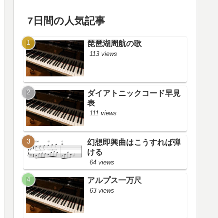
7日間の人気記事
琵琶湖周航の歌
113 views
ダイアトニックコード早見
表
111 views
幻想即興曲はこうすれば弾
ける
64 views
アルプス一万尺
63 views