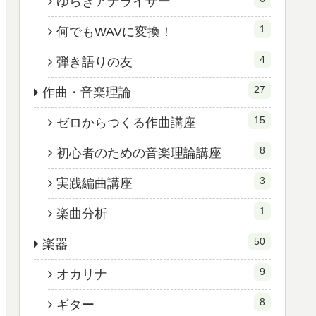
ゆらぎアナライザー
1
何でもWAVに変換！
4
弾き語りの友
27
作曲・音楽理論
15
ゼロからつくる作曲講座
8
初心者のための音楽理論講座
3
実践編曲講座
1
楽曲分析
50
楽器
9
オカリナ
8
ギター