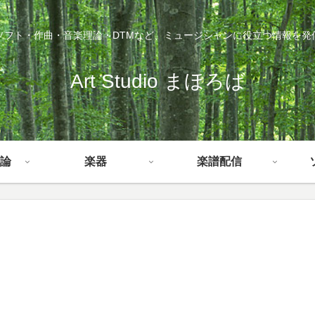
ソフト・作曲・音楽理論・DTMなど、ミュージシャンに役立つ情報を発
Art Studio まほろば
論
楽器
楽譜配信