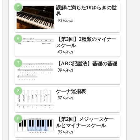
誤解に満ちた1/fゆらぎの世
界
63 views
【第3回】3種類のマイナー
スケール
40 views
【ABC記譜法】基礎の基礎
39 views
ケーナ運指表
37 views
【第2回】メジャースケー
ルとマイナースケール
36 views