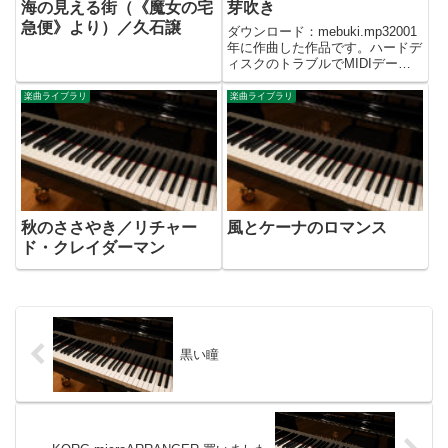
海の見える街（《魔女の宅
芽吹き
急便》より）／久石譲
ダウンロード：mebuki.mp32001
年に作曲した作品です。ハードデ
ィスクのトラブルでMIDIデータ
が吹っ飛んでしまい、二度といじ
れなくなってしまいました。 野
楽曲ライブラリ
楽曲ライブラリ
の花が一斉に咲き誇り、木々の新
緑が芽吹く春はすべての生命が蘇
るとき。ゆったり...
秋のささやき／リチャー
風とケーナのロマンス
ド・クレイダーマン
黒い瞳