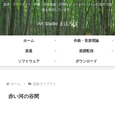
楽譜・フリーソフト・作曲・音楽理論・DTMなど、ミュージシャンに役立つ情
報を発信しています。
Art Studio まほろば
ホーム
作曲・音楽理論
楽器
楽譜配信
ソフトウェア
ダウンロード
ホーム
楽曲ライブラリ
赤い河の谷間