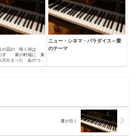
ニュー・シネマ・パラダイス～愛
のテーマ
どうの花の 咲く頃は
出す 家の軒端に 巣
方かえった あのつば
の花の 咲く頃は 冷
きました 妹おぶって
取りに 行った山３．
風が吹き...
夏が往く