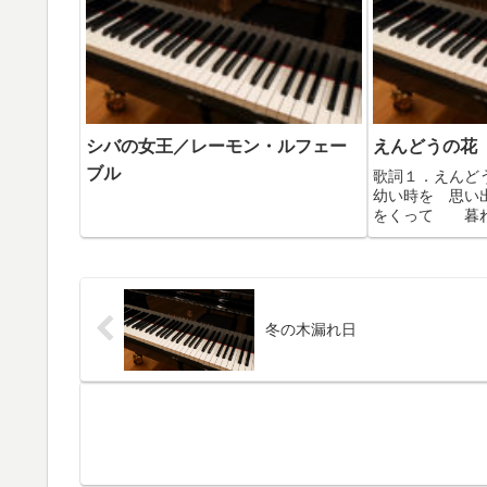
シバの女王／レーモン・ルフェー
えんどうの花
ブル
歌詞１．えん
幼い時を 思い
をくって 暮れ
め２．えんどう
たい風が 吹
暮れ方に 苺を
今朝はつめたい 
冬の木漏れ日