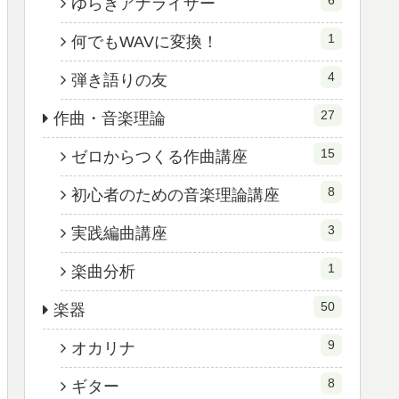
ゆらぎアナライザー
1
何でもWAVに変換！
4
弾き語りの友
27
作曲・音楽理論
15
ゼロからつくる作曲講座
8
初心者のための音楽理論講座
3
実践編曲講座
1
楽曲分析
50
楽器
9
オカリナ
8
ギター