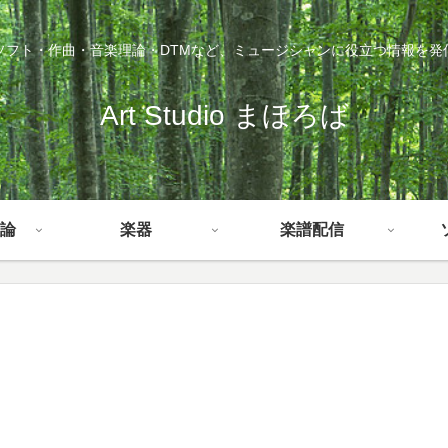
ソフト・作曲・音楽理論・DTMなど、ミュージシャンに役立つ情報を発
Art Studio まほろば
論
楽器
楽譜配信