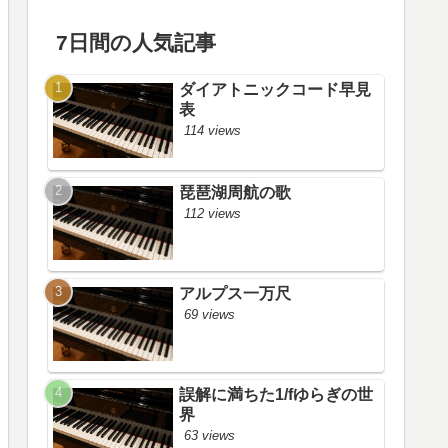
7日間の人気記事
ダイアトニックコード早見
表
114 views
琵琶湖周航の歌
112 views
アルプス一万尺
69 views
誤解に満ちた1/fゆらぎの世
界
63 views