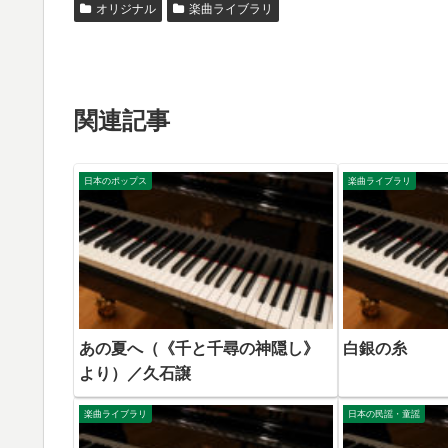
オリジナル
楽曲ライブラリ
関連記事
日本のポップス
楽曲ライブラリ
あの夏へ（《千と千尋の神隠し》
白銀の糸
より）／久石譲
楽曲ライブラリ
日本の民謡・童謡